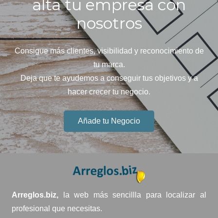
alta tu empresa con
nosotros
Consigue más clientes, visibilidad y reconocimiento de
tu marca.
Deja que te ayudemos a conseguir tus objetivos y a
hacer crecer tu negocio.
Añade tu Negocio
Arreglos.biz,
la web más sencillla para localizar al
profesional que necesitas.