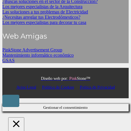
¿Buscas soluciones en el sector de la Construcción?
Los mejores especialistas de la Arquitectura
Las soluciones a tus problemas de Electricidad
¿Necesitas arreglar tus Electrodómesticos?
Los mejores especialistas para decorar tu casa
Web Amigas
PinkStone Advertisement Group
Mantenimiento informático económico
GSAS
Diseño web por:
Pink
Stone™
Aviso Legal
Política de Cookies
Poítica de Privacidad
Gestionar el consentimiento