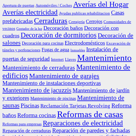
Averías del Hogar
Apertura de puertas
Automóviles / Coches
Averías electricidad
Casas
Ayudas publicas rehabilitacion
Cerraduras
prefabricadas
Cerrojos
Cerrajería
Comunidades de
Decoración baños
Decoración con
vecinos
Contador de la luz
Decoración de dormitorios
Decoración de
cuadros
salones
Electrodomésticos
Decoración para cocinas
Excavación de
Instalación de
Fugas de agua
túneles y perforaciones
Inmuebles
Mantenimiento
puertas de seguridad
Internet
Llaves
Mantenimiento de
Mantenimiento de cerraduras
edificios
Mantenimiento de garajes
Mantenimiento de instalaciones deportivas
Mantenimiento de jacuzzis
Mantenimiento de jardín
Mantenimiento de
y exteriores
Mantenimiento de piscinas
saunas
Piscinas
Reforma
Reclamación Tarjetas Revolving
Reformas de casas
baños
Reforma cocinas
Reparaciones de electricidad
Reformas para empresas
Reparación de paredes y fachadas
Reparación de cerraduras