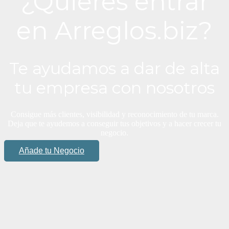
¿Quieres entrar
en Arreglos.biz?
Te ayudamos a dar de alta
tu empresa con nosotros
Consigue más clientes, visibilidad y reconocimiento de tu marca.
Deja que te ayudemos a conseguir tus objetivos y a hacer crecer tu
negocio.
Añade tu Negocio