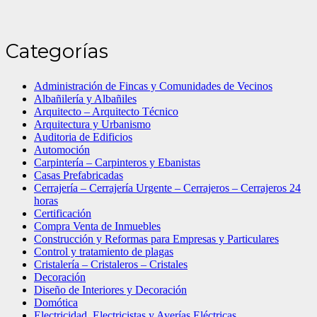
Categorías
Administración de Fincas y Comunidades de Vecinos
Albañilería y Albañiles
Arquitecto – Arquitecto Técnico
Arquitectura y Urbanismo
Auditoria de Edificios
Automoción
Carpintería – Carpinteros y Ebanistas
Casas Prefabricadas
Cerrajería – Cerrajería Urgente – Cerrajeros – Cerrajeros 24
horas
Certificación
Compra Venta de Inmuebles
Construcción y Reformas para Empresas y Particulares
Control y tratamiento de plagas
Cristalería – Cristaleros – Cristales
Decoración
Diseño de Interiores y Decoración
Domótica
Electricidad, Electricistas y Averías Eléctricas