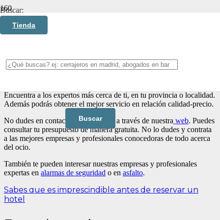
Buscar:
ocio
Tienda
En
arreglos.biz
tenemos la mejor oferta de profesionales y empresas
especializadas en ocio. Todo lo que necesites para tu negocio que
este relacionado con este sector. Cuenta con los más profesionales
para todo lo que necesites.
Encuentra a los expertos más cerca de ti, en tu provincia o localidad.
Además podrás obtener el mejor servicio en relación calidad-precio.
No dudes en contactar con nosotros a través de nuestra
web
. Puedes
consultar tu presupuesto de manera gratuita. No lo dudes y contrata
a las mejores empresas y profesionales conocedoras de todo acerca
del ocio.
También te pueden interesar nuestras empresas y profesionales
expertas en
alarmas de seguridad
o en
asfalto
.
Sabes que es imprescindible antes de reservar un
hotel