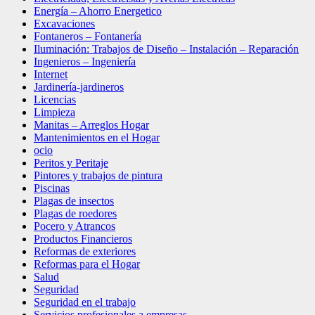
Energía – Ahorro Energetico
Excavaciones
Fontaneros – Fontanería
Iluminación: Trabajos de Diseño – Instalación – Reparación
Ingenieros – Ingeniería
Internet
Jardinería-jardineros
Licencias
Limpieza
Manitas – Arreglos Hogar
Mantenimientos en el Hogar
ocio
Peritos y Peritaje
Pintores y trabajos de pintura
Piscinas
Plagas de insectos
Plagas de roedores
Pocero y Atrancos
Productos Financieros
Reformas de exteriores
Reformas para el Hogar
Salud
Seguridad
Seguridad en el trabajo
Servicios profesionales a empresas