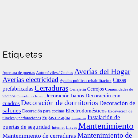
Etiquetas
Averías del Hogar
Apertura de puertas
Automóviles / Coches
Averías electricidad
Casas
Ayudas publicas rehabilitacion
Cerraduras
prefabricadas
Cerrojos
Cerrajería
Comunidades de
Decoración baños
Decoración con
vecinos
Contador de la luz
Decoración de dormitorios
Decoración de
cuadros
salones
Electrodomésticos
Decoración para cocinas
Excavación de
Instalación de
Fugas de agua
túneles y perforaciones
Inmuebles
Mantenimiento
puertas de seguridad
Internet
Llaves
Mantenimiento de
Mantenimiento de cerraduras