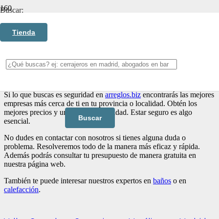
Buscar:
Seguridad
Tienda
La seguridad es muy importante, no solamente en el trabajo, si no en
el hogar y en todos los demás ámbitos. En
arreglos.biz
nos
preocupamos por la seguridad de nuestros clientes. Por eso
ofrecemos las mejores empresas y profesionales en el sector.
Si lo que buscas es seguridad en
arreglos.biz
encontrarás las mejores
empresas más cerca de ti en tu provincia o localidad. Obtén los
mejores precios y un servicio de calidad. Estar seguro es algo
esencial.
No dudes en contactar con nosotros si tienes alguna duda o
problema. Resolveremos todo de la manera más eficaz y rápida.
Además podrás consultar tu presupuesto de manera gratuita en
nuestra página web.
También te puede interesar nuestros expertos en
baños
o en
calefacción
.