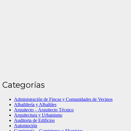
Categorías
Administración de Fincas y Comunidades de Vecinos
Albañilería y Albañiles
Arquitecto – Arquitecto Técnico
Arquitectura y Urbanismo
Auditoria de Edificios
Automoción
Carpintería – Carpinteros y Ebanistas