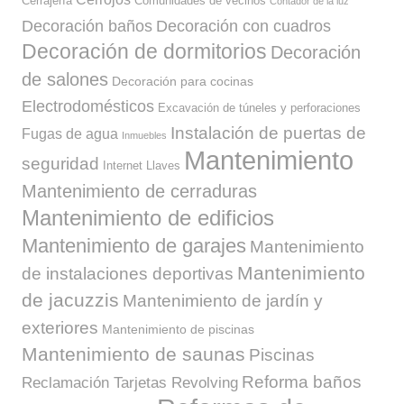
Cerrajería
Comunidades de vecinos
Contador de la luz
Decoración baños
Decoración con cuadros
Decoración de dormitorios
Decoración
de salones
Decoración para cocinas
Electrodomésticos
Excavación de túneles y perforaciones
Instalación de puertas de
Fugas de agua
Inmuebles
Mantenimiento
seguridad
Internet
Llaves
Mantenimiento de cerraduras
Mantenimiento de edificios
Mantenimiento de garajes
Mantenimiento
Mantenimiento
de instalaciones deportivas
de jacuzzis
Mantenimiento de jardín y
exteriores
Mantenimiento de piscinas
Mantenimiento de saunas
Piscinas
Reforma baños
Reclamación Tarjetas Revolving