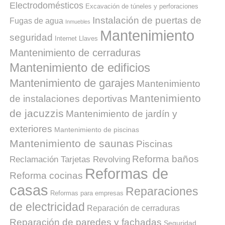
Electrodomésticos
Excavación de túneles y perforaciones
Instalación de puertas de
Fugas de agua
Inmuebles
Mantenimiento
seguridad
Internet
Llaves
Mantenimiento de cerraduras
Mantenimiento de edificios
Mantenimiento de garajes
Mantenimiento
Mantenimiento
de instalaciones deportivas
de jacuzzis
Mantenimiento de jardín y
exteriores
Mantenimiento de piscinas
Mantenimiento de saunas
Piscinas
Reforma baños
Reclamación Tarjetas Revolving
Reformas de
Reforma cocinas
casas
Reparaciones
Reformas para empresas
de electricidad
Reparación de cerraduras
Reparación de paredes y fachadas
Seguridad