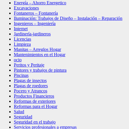
Energía – Ahorro Energetico
Excavaciones
Fontaneros – Fontanería
Iluminación: Trabajos de Diseño – Instalación – Reparación
Ingenieros – Ingeniería
Internet
Jardinería-jardineros
Licencias
Limpieza
Manitas – Arreglos Hogar
Mantenimientos en el Hogar
ocio
Peritos y Peritaje
Pintores y trabajos de pintura
Piscinas
Plagas de insectos
Plagas de roedores
Pocero y Atrancos
Productos Financieros
Reformas de exteriores
Reformas para el Hogar
Salud
Seguridad
Seguridad en el trabajo
Servicios profesionales a empresas