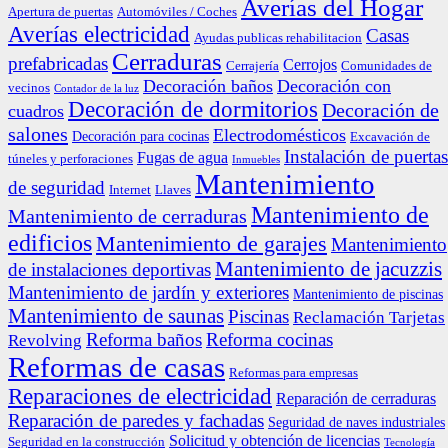
Averías del Hogar
Apertura de puertas
Automóviles / Coches
Averías electricidad
Casas
Ayudas publicas rehabilitacion
Cerraduras
prefabricadas
Cerrojos
Cerrajería
Comunidades de
Decoración baños
Decoración con
vecinos
Contador de la luz
Decoración de dormitorios
Decoración de
cuadros
salones
Electrodomésticos
Decoración para cocinas
Excavación de
Instalación de puertas
Fugas de agua
túneles y perforaciones
Inmuebles
Mantenimiento
de seguridad
Internet
Llaves
Mantenimiento de
Mantenimiento de cerraduras
edificios
Mantenimiento de garajes
Mantenimiento
Mantenimiento de jacuzzis
de instalaciones deportivas
Mantenimiento de jardín y exteriores
Mantenimiento de piscinas
Mantenimiento de saunas
Piscinas
Reclamación Tarjetas
Reforma baños
Reforma cocinas
Revolving
Reformas de casas
Reformas para empresas
Reparaciones de electricidad
Reparación de cerraduras
Reparación de paredes y fachadas
Seguridad de naves industriales
Solicitud y obtención de licencias
Seguridad en la construcción
Tecnología