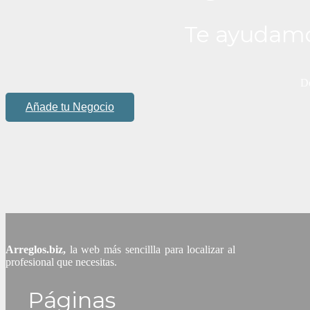
Te ayudamo
De
Añade tu Negocio
Arreglos.biz,
la web más sencillla para localizar al
profesional que necesitas.
Páginas