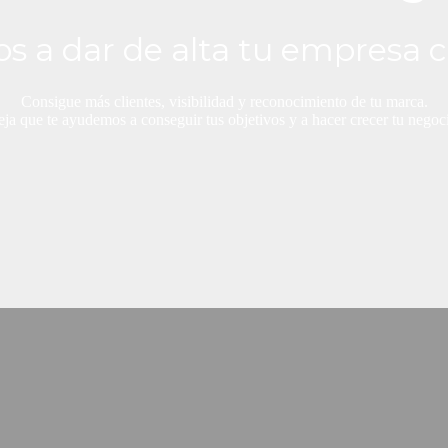
s a dar de alta tu empresa c
Consigue más clientes, visibilidad y reconocimiento de tu marca.
ja que te ayudemos a conseguir tus objetivos y a hacer crecer tu negoc