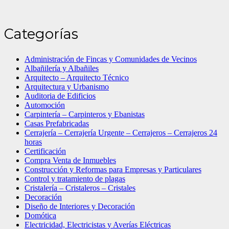
Categorías
Administración de Fincas y Comunidades de Vecinos
Albañilería y Albañiles
Arquitecto – Arquitecto Técnico
Arquitectura y Urbanismo
Auditoria de Edificios
Automoción
Carpintería – Carpinteros y Ebanistas
Casas Prefabricadas
Cerrajería – Cerrajería Urgente – Cerrajeros – Cerrajeros 24
horas
Certificación
Compra Venta de Inmuebles
Construcción y Reformas para Empresas y Particulares
Control y tratamiento de plagas
Cristalería – Cristaleros – Cristales
Decoración
Diseño de Interiores y Decoración
Domótica
Electricidad, Electricistas y Averías Eléctricas