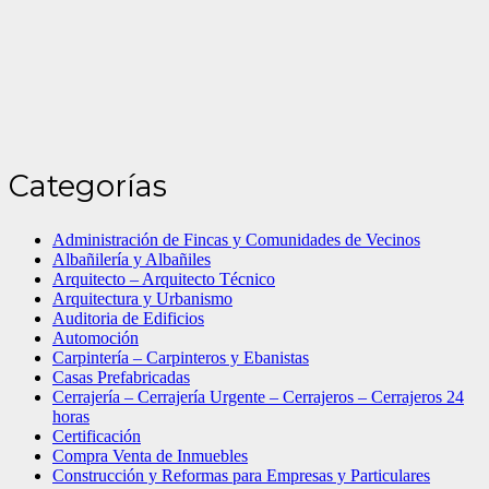
Categorías
Administración de Fincas y Comunidades de Vecinos
Albañilería y Albañiles
Arquitecto – Arquitecto Técnico
Arquitectura y Urbanismo
Auditoria de Edificios
Automoción
Carpintería – Carpinteros y Ebanistas
Casas Prefabricadas
Cerrajería – Cerrajería Urgente – Cerrajeros – Cerrajeros 24
horas
Certificación
Compra Venta de Inmuebles
Construcción y Reformas para Empresas y Particulares