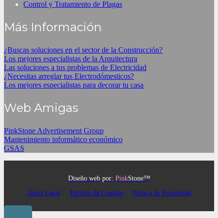
Control y Tratamiento de Plagas
Más Información
¿Buscas soluciones en el sector de la Construcción?
Los mejores especialistas de la Arquitectura
Las soluciones a tus problemas de Electricidad
¿Necesitas arreglar tus Electrodómesticos?
Los mejores especialistas para decorar tu casa
Web Amigas
PinkStone Advertisement Group
Mantenimiento informático económico
GSAS
Diseño web por:
Pink
Stone™
Aviso Legal
Política de Cookies
Poítica de Privacidad