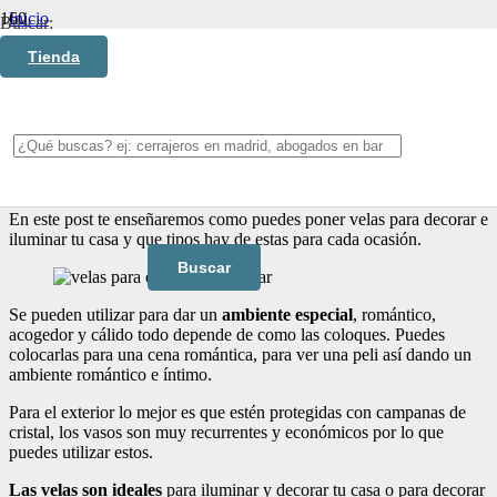
Inicio
Buscar:
Decoración
Tienda
Velas para decorar e iluminar
Velas para decorar e
iluminar
En este post te enseñaremos como puedes poner velas para decorar e
iluminar tu casa y que tipos hay de estas para cada ocasión.
Se pueden utilizar para dar un
ambiente especial
, romántico,
acogedor y cálido todo depende de como las coloques. Puedes
colocarlas para una cena romántica, para ver una peli así dando un
ambiente romántico e íntimo.
Para el exterior lo mejor es que estén protegidas con campanas de
cristal, los vasos son muy recurrentes y económicos por lo que
puedes utilizar estos.
Las velas son ideales
para iluminar y decorar tu casa o para decorar