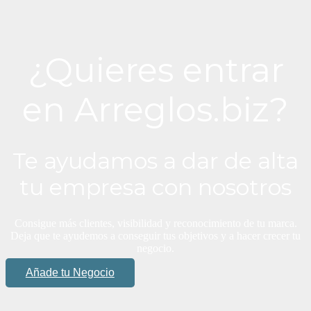
¿Quieres entrar
en Arreglos.biz?
Te ayudamos a dar de alta
tu empresa con nosotros
Consigue más clientes, visibilidad y reconocimiento de tu marca.
Deja que te ayudemos a conseguir tus objetivos y a hacer crecer tu
negocio.
Añade tu Negocio