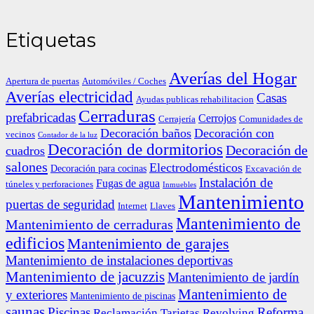
Etiquetas
Averías del Hogar
Apertura de puertas
Automóviles / Coches
Averías electricidad
Casas
Ayudas publicas rehabilitacion
Cerraduras
prefabricadas
Cerrojos
Cerrajería
Comunidades de
Decoración baños
Decoración con
vecinos
Contador de la luz
Decoración de dormitorios
Decoración de
cuadros
salones
Electrodomésticos
Decoración para cocinas
Excavación de
Instalación de
Fugas de agua
túneles y perforaciones
Inmuebles
Mantenimiento
puertas de seguridad
Internet
Llaves
Mantenimiento de
Mantenimiento de cerraduras
edificios
Mantenimiento de garajes
Mantenimiento de instalaciones deportivas
Mantenimiento de jacuzzis
Mantenimiento de jardín
Mantenimiento de
y exteriores
Mantenimiento de piscinas
saunas
Piscinas
Reforma
Reclamación Tarjetas Revolving