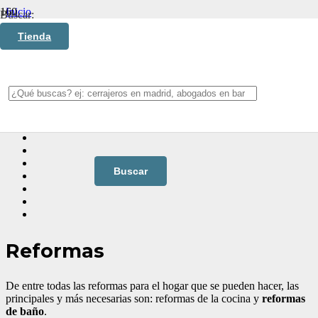
Inicio
Buscar:
Reformas para el Hogar
Tienda
Reformas de baño
Reformas de baño
Contenido
Reformas
De entre todas las reformas para el hogar que se pueden hacer, las
principales y más necesarias son: reformas de la cocina y
reformas
de baño
.