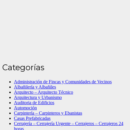
Categorías
Administración de Fincas y Comunidades de Vecinos
Albañilería y Albañiles
Arquitecto – Arquitecto Técnico
Arquitectura y Urbanismo
Auditoria de Edificios
Automoción
Carpintería – Carpinteros y Ebanistas
Casas Prefabricadas
Cerrajería – Cerrajería Urgente – Cerrajeros – Cerrajeros 24
horas