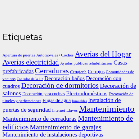
Etiquetas
Averías del Hogar
Apertura de puertas
Automóviles / Coches
Averías electricidad
Casas
Ayudas publicas rehabilitacion
Cerraduras
prefabricadas
Cerrojos
Cerrajería
Comunidades de
Decoración baños
Decoración con
vecinos
Contador de la luz
Decoración de dormitorios
Decoración de
cuadros
salones
Electrodomésticos
Decoración para cocinas
Excavación de
Instalación de
Fugas de agua
túneles y perforaciones
Inmuebles
Mantenimiento
puertas de seguridad
Internet
Llaves
Mantenimiento de
Mantenimiento de cerraduras
edificios
Mantenimiento de garajes
Mantenimiento de instalaciones deportivas