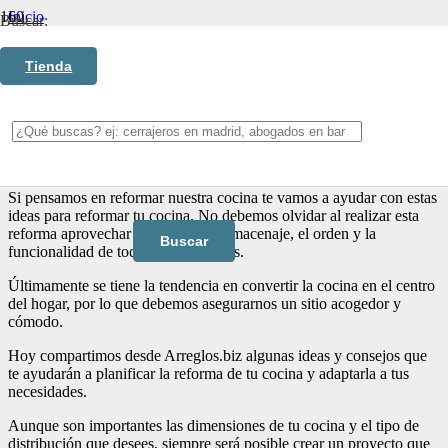
Inicio
Buscar:
Reformas para el Hogar
Ideas para reformar tu cocina
Tienda
Ideas para reformar tu
cocina
Si pensamos en reformar nuestra cocina te vamos a ayudar con estas
ideas para reformar tu cocina. No debemos olvidar al realizar esta
reforma aprovechar el espacio, el almacenaje, el orden y la
funcionalidad de todos los elementos.
Últimamente se tiene la tendencia en convertir la cocina en el centro
del hogar, por lo que debemos asegurarnos un sitio acogedor y
cómodo.
Hoy compartimos desde Arreglos.biz algunas ideas y consejos que
te ayudarán a planificar la reforma de tu cocina y adaptarla a tus
necesidades.
Aunque son importantes las dimensiones de tu cocina y el tipo de
distribución que desees, siempre será posible crear un proyecto que