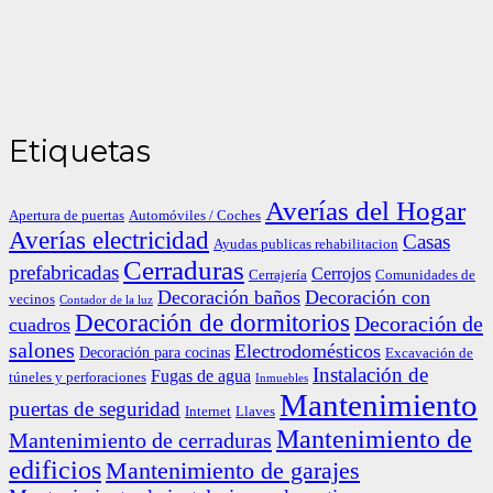
Etiquetas
Averías del Hogar
Apertura de puertas
Automóviles / Coches
Averías electricidad
Casas
Ayudas publicas rehabilitacion
Cerraduras
prefabricadas
Cerrojos
Cerrajería
Comunidades de
Decoración baños
Decoración con
vecinos
Contador de la luz
Decoración de dormitorios
Decoración de
cuadros
salones
Electrodomésticos
Decoración para cocinas
Excavación de
Instalación de
Fugas de agua
túneles y perforaciones
Inmuebles
Mantenimiento
puertas de seguridad
Internet
Llaves
Mantenimiento de
Mantenimiento de cerraduras
edificios
Mantenimiento de garajes