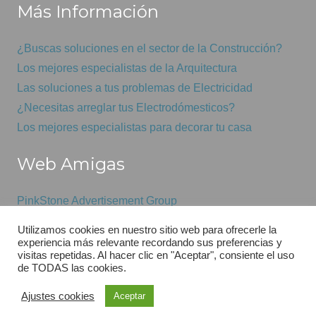
Más Información
¿Buscas soluciones en el sector de la Construcción?
Los mejores especialistas de la Arquitectura
Las soluciones a tus problemas de Electricidad
¿Necesitas arreglar tus Electrodómesticos?
Los mejores especialistas para decorar tu casa
Web Amigas
PinkStone Advertisement Group
Mantenimiento informático económico
Utilizamos cookies en nuestro sitio web para ofrecerle la
GSAS
experiencia más relevante recordando sus preferencias y
visitas repetidas. Al hacer clic en "Aceptar", consiente el uso
de TODAS las cookies.
Diseño web por:
Pink
Stone™
Ajustes cookies
Aceptar
Aviso Legal
Política de Cookies
Poítica de Privacidad