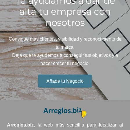
Te ayudamos a dar de
alta tu empresa con
nosotros
Consigue más clientes, visibilidad y reconocimiento de
tu marca.
Deja que te ayudemos a conseguir tus objetivos y a
hacer crecer tu negocio.
Añade tu Negocio
Arreglos.biz,
la web más sencillla para localizar al