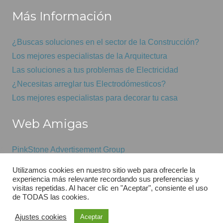
Más Información
¿Buscas soluciones en el sector de la Construcción?
Los mejores especialistas de la Arquitectura
Las soluciones a tus problemas de Electricidad
¿Necesitas arreglar tus Electrodómesticos?
Los mejores especialistas para decorar tu casa
Web Amigas
PinkStone Advertisement Group
Mantenimiento informático económico
Utilizamos cookies en nuestro sitio web para ofrecerle la
GSAS
experiencia más relevante recordando sus preferencias y
visitas repetidas. Al hacer clic en "Aceptar", consiente el uso
de TODAS las cookies.
Diseño web por:
Pink
Stone™
Ajustes cookies
Aceptar