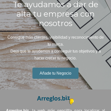
Te ayudamos a dar de
alta tu empresa con
nosotros
Consigue más clientes, visibilidad y reconocimiento de
tu marca.
Deja que te ayudemos a conseguir tus objetivos y a
hacer crecer tu negocio.
Añade tu Negocio
Arreglos.biz,
la web más sencillla para localizar al