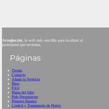
Arreglos.biz,
la web más sencillla para localizar al
profesional que necesitas.
Páginas
Tienda
Contacto
Añade tu Negocio
Blog
FAQ
Mapa del Sitio
Pide Presupuesto
Pintores Baratos
Control y Tratamiento de Plagas