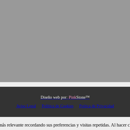
Diseño web por:
Pink
Stone™
Aviso Legal
Política de Cookies
Poítica de Privacidad
 más relevante recordando sus preferencias y visitas repetidas. Al hacer