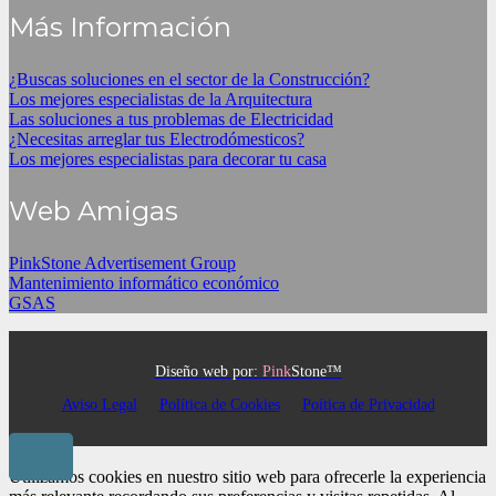
Más Información
¿Buscas soluciones en el sector de la Construcción?
Los mejores especialistas de la Arquitectura
Las soluciones a tus problemas de Electricidad
¿Necesitas arreglar tus Electrodómesticos?
Los mejores especialistas para decorar tu casa
Web Amigas
PinkStone Advertisement Group
Mantenimiento informático económico
GSAS
Diseño web por:
Pink
Stone™
Aviso Legal
Política de Cookies
Poítica de Privacidad
Utilizamos cookies en nuestro sitio web para ofrecerle la experiencia