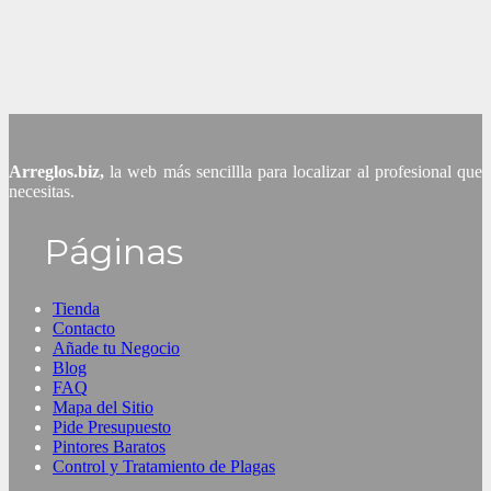
Arreglos.biz,
la web más sencillla para localizar al profesional que
necesitas.
Páginas
Tienda
Contacto
Añade tu Negocio
Blog
FAQ
Mapa del Sitio
Pide Presupuesto
Pintores Baratos
Control y Tratamiento de Plagas