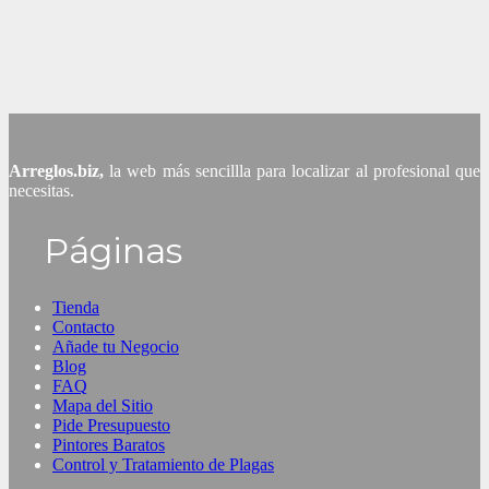
Arreglos.biz,
la web más sencillla para localizar al profesional que
necesitas.
Páginas
Tienda
Contacto
Añade tu Negocio
Blog
FAQ
Mapa del Sitio
Pide Presupuesto
Pintores Baratos
Control y Tratamiento de Plagas