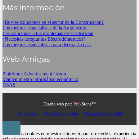
Más Información
¿Buscas soluciones en el sector de la Construcción?
Los mejores especialistas de la Arquitectura
Las soluciones a tus problemas de Electricidad
¿Necesitas arreglar tus Electrodómesticos?
Los mejores especialistas para decorar tu casa
Web Amigas
PinkStone Advertisement Group
Mantenimiento informático económico
GSAS
Diseño web por:
Pink
Stone™
Aviso Legal
Política de Cookies
Poítica de Privacidad
Utilizamos cookies en nuestro sitio web para ofrecerle la experiencia