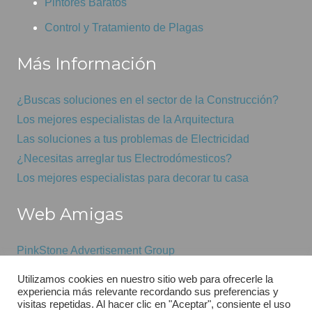
Pintores Baratos
Control y Tratamiento de Plagas
Más Información
¿Buscas soluciones en el sector de la Construcción?
Los mejores especialistas de la Arquitectura
Las soluciones a tus problemas de Electricidad
¿Necesitas arreglar tus Electrodómesticos?
Los mejores especialistas para decorar tu casa
Web Amigas
PinkStone Advertisement Group
Mantenimiento informático económico
Utilizamos cookies en nuestro sitio web para ofrecerle la
GSAS
experiencia más relevante recordando sus preferencias y
visitas repetidas. Al hacer clic en "Aceptar", consiente el uso