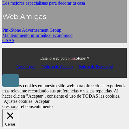
Los mejores especialistas para decorar tu casa
Web Amigas
PinkStone Advertisement Group
Mantenimiento informático económico
GSAS
Diseño web por:
Pink
Stone™
Aviso Legal
Política de Cookies
Poítica de Privacidad
Utilizamos cookies en nuestro sitio web para ofrecerle la experiencia
más relevante recordando sus preferencias y visitas repetidas. Al
hacer clic en "Aceptar", consiente el uso de TODAS las cookies.
Ajustes cookies
Aceptar
Gestionar el consentimiento
Cerrar