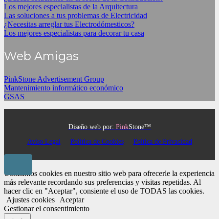
Los mejores especialistas de la Arquitectura
Las soluciones a tus problemas de Electricidad
¿Necesitas arreglar tus Electrodómesticos?
Los mejores especialistas para decorar tu casa
Web Amigas
PinkStone Advertisement Group
Mantenimiento informático económico
GSAS
Diseño web por:
Pink
Stone™
Aviso Legal
Política de Cookies
Poítica de Privacidad
Utilizamos cookies en nuestro sitio web para ofrecerle la experiencia
más relevante recordando sus preferencias y visitas repetidas. Al
hacer clic en "Aceptar", consiente el uso de TODAS las cookies.
Ajustes cookies
Aceptar
Gestionar el consentimiento