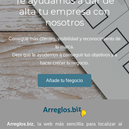
Te ayudamos a dar de
alta tu empresa con
nosotros
Consigue más clientes, visibilidad y reconocimiento de
tu marca.
Deja que te ayudemos a conseguir tus objetivos y a
hacer crecer tu negocio.
Añade tu Negocio
Arreglos.biz,
la web más sencillla para localizar al