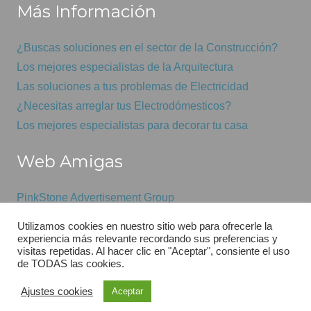
Más Información
¿Buscas soluciones en el sector de la Construcción?
Los mejores especialistas de la Arquitectura
Las soluciones a tus problemas de Electricidad
¿Necesitas arreglar tus Electrodómesticos?
Los mejores especialistas para decorar tu casa
Web Amigas
PinkStone Advertisement Group
Mantenimiento informático económico
Utilizamos cookies en nuestro sitio web para ofrecerle la
GSAS
experiencia más relevante recordando sus preferencias y
visitas repetidas. Al hacer clic en "Aceptar", consiente el uso
de TODAS las cookies.
Diseño web por:
Pink
Stone™
Ajustes cookies
Aceptar
Aviso Legal
Política de Cookies
Poítica de Privacidad