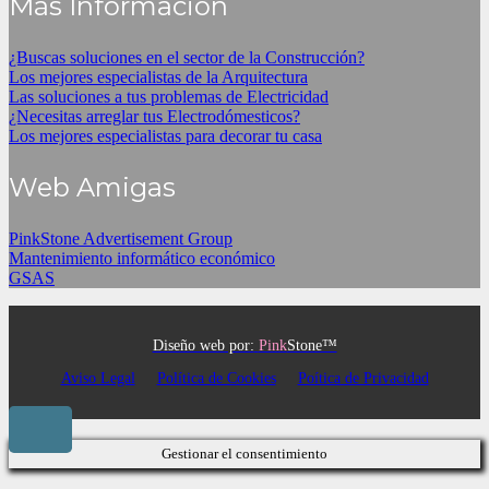
Más Información
¿Buscas soluciones en el sector de la Construcción?
Los mejores especialistas de la Arquitectura
Las soluciones a tus problemas de Electricidad
¿Necesitas arreglar tus Electrodómesticos?
Los mejores especialistas para decorar tu casa
Web Amigas
PinkStone Advertisement Group
Mantenimiento informático económico
GSAS
Diseño web por:
Pink
Stone™
Aviso Legal
Política de Cookies
Poítica de Privacidad
Gestionar el consentimiento