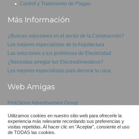
Control y Tratamiento de Plagas
Más Información
¿Buscas soluciones en el sector de la Construcción?
Los mejores especialistas de la Arquitectura
Las soluciones a tus problemas de Electricidad
¿Necesitas arreglar tus Electrodómesticos?
Los mejores especialistas para decorar tu casa
Web Amigas
PinkStone Advertisement Group
Mantenimiento informático económico
Utilizamos cookies en nuestro sitio web para ofrecerle la
GSAS
experiencia más relevante recordando sus preferencias y
visitas repetidas. Al hacer clic en "Aceptar", consiente el uso
de TODAS las cookies.