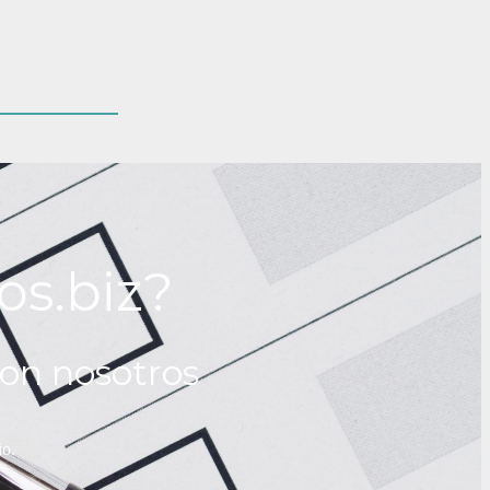
os.biz?
on nosotros
io.