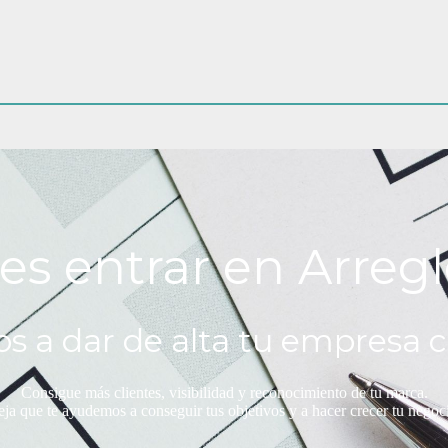
es entrar en Arregl
s a dar de alta tu empresa c
Consigue más clientes, visibilidad y reconocimiento de tu marca.
ja que te ayudemos a conseguir tus objetivos y a hacer crecer tu negoc