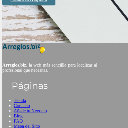
Arreglos.biz,
la web más sencillla para localizar al
profesional que necesitas.
Páginas
Tienda
Contacto
Añade tu Negocio
Blog
FAQ
Mapa del Sitio