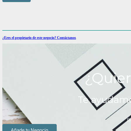
¿Eres el propietario de este negocio? Contáctanos
¿Quier
Te ayudamo
De
Añade tu Negocio