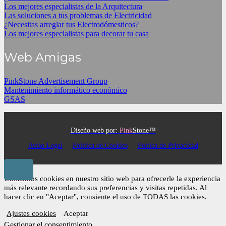
Los mejores especialistas de la Arquitectura
Las soluciones a tus problemas de Electricidad
¿Necesitas arreglar tus Electrodómesticos?
Los mejores especialistas para decorar tu casa
Web Amigas
PinkStone Advertisement Group
Mantenimiento informático económico
GSAS
Diseño web por:
Pink
Stone™
Aviso Legal
Política de Cookies
Poítica de Privacidad
Utilizamos cookies en nuestro sitio web para ofrecerle la experiencia
más relevante recordando sus preferencias y visitas repetidas. Al
hacer clic en "Aceptar", consiente el uso de TODAS las cookies.
Ajustes cookies
Aceptar
Gestionar el consentimiento