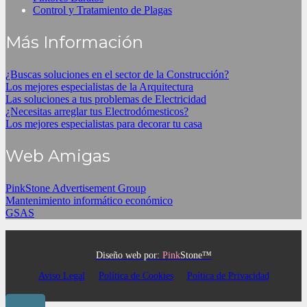
Control y Tratamiento de Plagas
Más Información
¿Buscas soluciones en el sector de la Construcción?
Los mejores especialistas de la Arquitectura
Las soluciones a tus problemas de Electricidad
¿Necesitas arreglar tus Electrodómesticos?
Los mejores especialistas para decorar tu casa
Web Amigas
PinkStone Advertisement Group
Mantenimiento informático económico
GSAS
Diseño web por:
Pink
Stone™
Aviso Legal
Política de Cookies
Poítica de Privacidad