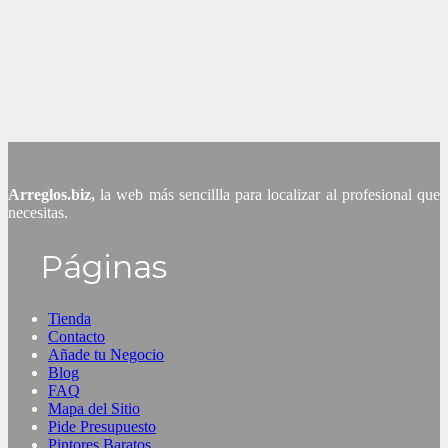
Arreglos.biz,
la web más sencillla para localizar al profesional que
necesitas.
Páginas
Tienda
Contacto
Añade tu Negocio
Blog
FAQ
Mapa del Sitio
Pide Presupuesto
Pintores Baratos