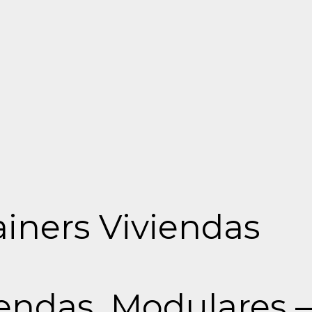
iners Viviendas
iendas_Modulares –