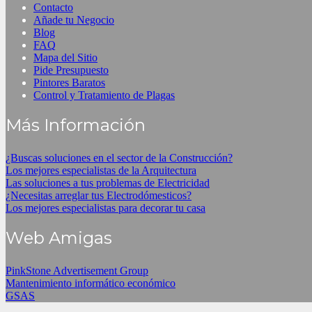
Contacto
Añade tu Negocio
Blog
FAQ
Mapa del Sitio
Pide Presupuesto
Pintores Baratos
Control y Tratamiento de Plagas
Más Información
¿Buscas soluciones en el sector de la Construcción?
Los mejores especialistas de la Arquitectura
Las soluciones a tus problemas de Electricidad
¿Necesitas arreglar tus Electrodómesticos?
Los mejores especialistas para decorar tu casa
Web Amigas
PinkStone Advertisement Group
Mantenimiento informático económico
GSAS