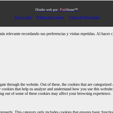
Diseño web por:
Pink
Stone™
Aviso Legal
Política de Cookies
Poítica de Privacidad
 más relevante recordando sus preferencias y visitas repetidas. Al hacer
e through the website. Out of these, the cookies that are categorized a
rty cookies that help us analyze and understand how you use this websit
ting out of some of these cookies may affect your browsing experience.
properly. This category only includes cookies that ensures basic functio