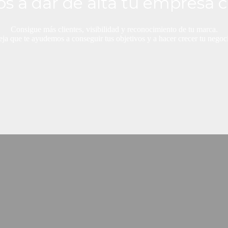
s a dar de alta tu empresa c
Consigue más clientes, visibilidad y reconocimiento de tu marca.
ja que te ayudemos a conseguir tus objetivos y a hacer crecer tu negoc