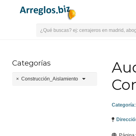
Buscar:
Categorías
Aud
Con
×
Construcción_Aislamiento
Categoría
Direcci
Página