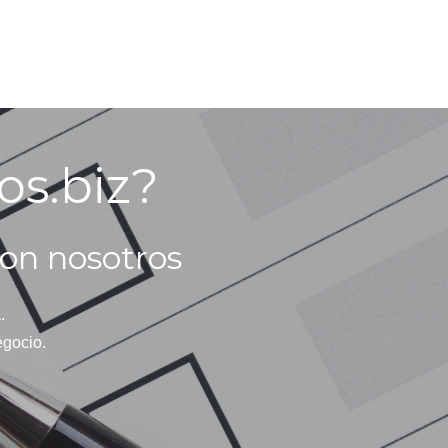
os.biz?
on nosotros
.
egocio.