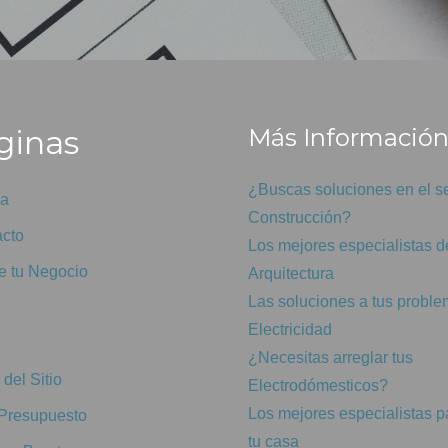
inas
Más Informació
¿Buscas soluciones en el se
da
Construcción?
cto
Los mejores especialistas d
 tu Negocio
Arquitectura
Las soluciones a tus probl
Electricidad
¿Necesitas arreglar tus
del Sitio
Electrodómesticos?
Los mejores especialistas p
Presupuesto
tu casa