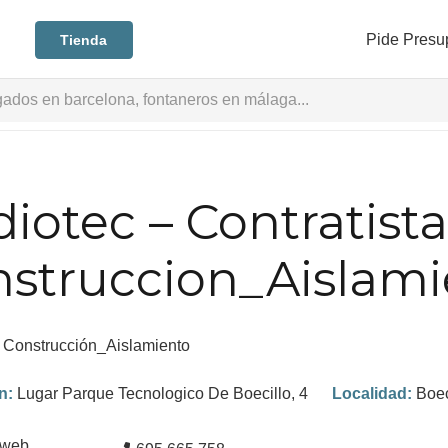
Pide Presu
Tienda
iotec – Contratist
struccion_Aislami
:
Construcción_Aislamiento
ón:
Lugar Parque Tecnologico De Boecillo, 4
Localidad:
Boec
 web