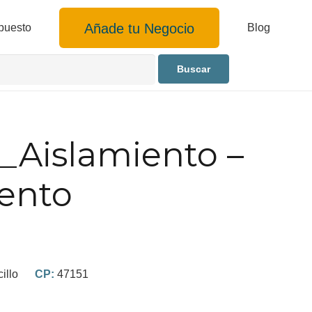
Añade tu Negocio
puesto
Blog
a_Aislamiento –
ento
illo
CP:
47151