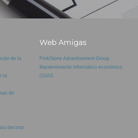
n
Web Amigas
ctor de la
PinkStone Advertisement Group
Mantenimiento informático económico
e la
GSAS
emas de
ara decorar