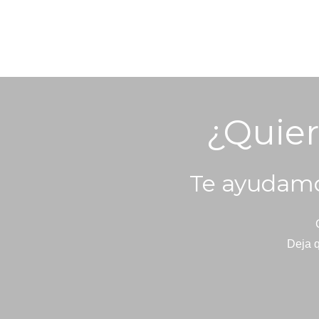
¿Quier
Te ayudamo
Deja q