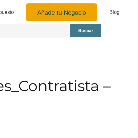
Añade tu Negocio
puesto
Blog
_Contratista –