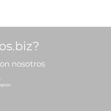
os.biz?
on nosotros
.
egocio.