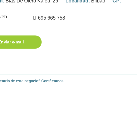
ón:
Blas De Otero Kalea, 25
Localidad:
Bilbao
CP:
web
695 665 758
Enviar e-mail
ietario de este negocio? Contáctanos