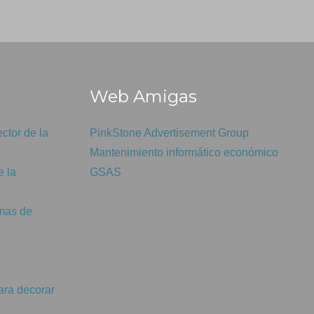
n
Web Amigas
ctor de la
PinkStone Advertisement Group
Mantenimiento informático económico
e la
GSAS
emas de
ara decorar