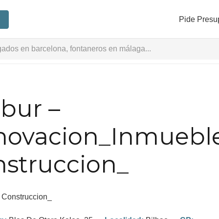
Pide Presu
bur –
ovacion_Inmuebles
struccion_
:
Construccion_