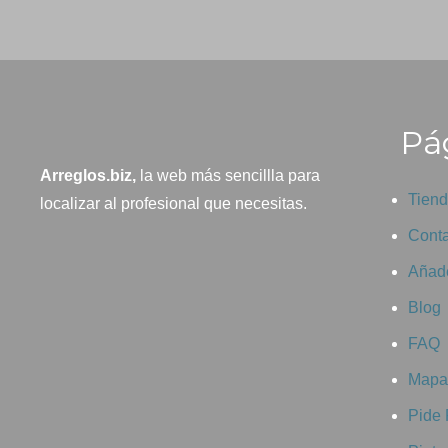
Pág
Arreglos.biz,
la web más sencillla para
Tien
localizar al profesional que necesitas.
Conta
Añade
Blog
FAQ
Mapa 
Pide 