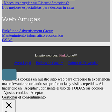
¿Necesitas arreglar tus Electrodómesticos?
Los mejores especialistas para decorar tu casa
Web Amigas
PinkStone Advertisement Group
Mantenimiento informático económico
GSAS
Diseño web por:
Pink
Stone™
Aviso Legal
Política de Cookies
Poítica de Privacidad
Utilizamos cookies en nuestro sitio web para ofrecerle la experiencia
más relevante recordando sus preferencias y visitas repetidas. Al
hacer clic en "Aceptar", consiente el uso de TODAS las cookies.
Ajustes cookies
Aceptar
Gestionar el consentimiento