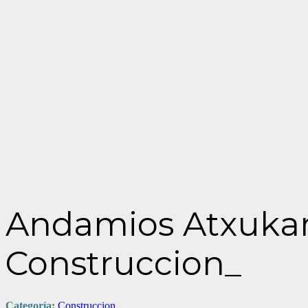
Andamios Atxukar
Construccion_
Categoría:
Construccion_