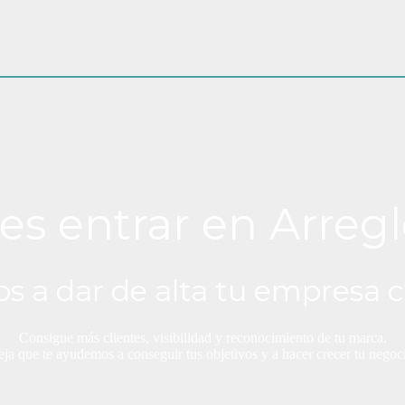
es entrar en Arregl
s a dar de alta tu empresa c
Consigue más clientes, visibilidad y reconocimiento de tu marca.
ja que te ayudemos a conseguir tus objetivos y a hacer crecer tu negoc