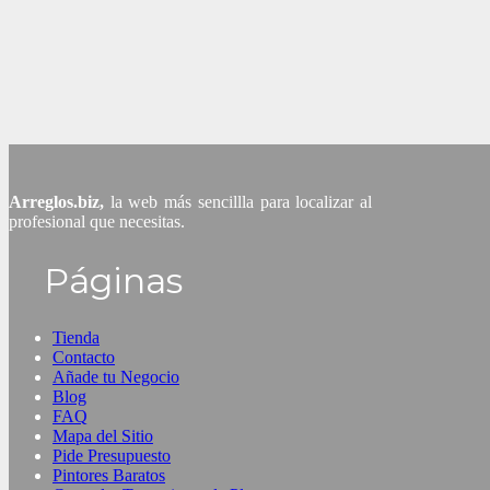
Arreglos.biz,
la web más sencillla para localizar al
profesional que necesitas.
Páginas
Tienda
Contacto
Añade tu Negocio
Blog
FAQ
Mapa del Sitio
Pide Presupuesto
Pintores Baratos