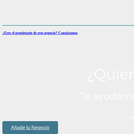
¿Eres el propietario de este negocio? Contáctanos
¿Quier
Te ayudamo
De
Añade tu Negocio