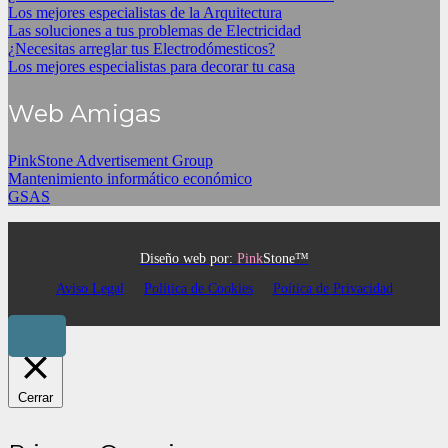
Los mejores especialistas de la Arquitectura
Las soluciones a tus problemas de Electricidad
¿Necesitas arreglar tus Electrodómesticos?
Los mejores especialistas para decorar tu casa
Web Amigas
PinkStone Advertisement Group
Mantenimiento informático económico
GSAS
Diseño web por:
Pink
Stone™
Aviso Legal
Política de Cookies
Poítica de Privacidad
Cerrar