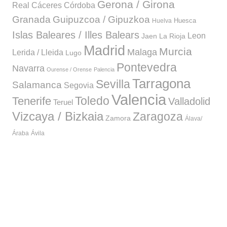
Gerona / Girona
Córdoba
Real
Cáceres
Granada
Guipuzcoa / Gipuzkoa
Huesca
Huelva
Islas Baleares / Illes Balears
Leon
Jaen
La Rioja
Madrid
Murcia
Malaga
Lerida / Lleida
Lugo
Pontevedra
Navarra
Ourense / Orense
Palencia
Tarragona
Sevilla
Salamanca
Segovia
Valencia
Toledo
Tenerife
Valladolid
Teruel
Vizcaya / Bizkaia
Zaragoza
Zamora
Álava/
Áraba
Ávila