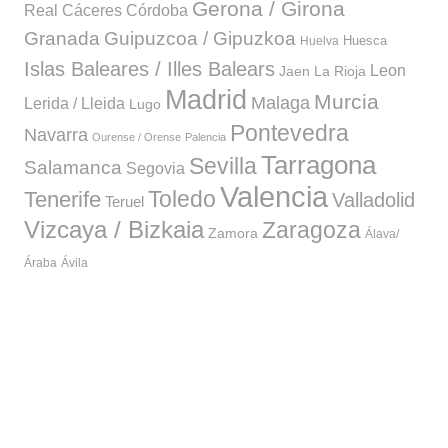
Gerona / Girona
Córdoba
Real
Cáceres
Granada
Guipuzcoa / Gipuzkoa
Huesca
Huelva
Islas Baleares / Illes Balears
Leon
Jaen
La Rioja
Madrid
Murcia
Malaga
Lerida / Lleida
Lugo
Pontevedra
Navarra
Ourense / Orense
Palencia
Tarragona
Sevilla
Salamanca
Segovia
Valencia
Toledo
Tenerife
Valladolid
Teruel
Vizcaya / Bizkaia
Zaragoza
Zamora
Álava/
Áraba
Ávila