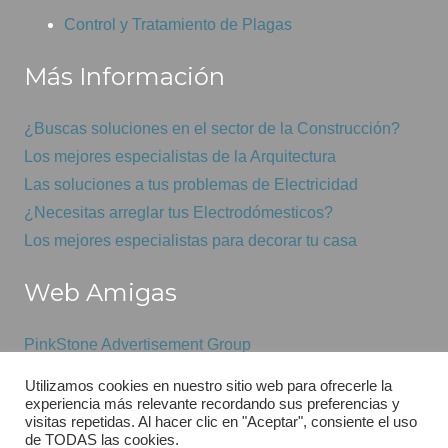
Control y Tratamiento de Plagas
Más Información
¿Buscas soluciones en el sector de la Construcción?
Los mejores especialistas de la Arquitectura
Las soluciones a tus problemas de Electricidad
¿Necesitas arreglar tus Electrodómesticos?
Los mejores especialistas para decorar tu casa
Web Amigas
PinkStone Advertisement Group
Mantenimiento informático económico
Utilizamos cookies en nuestro sitio web para ofrecerle la
GSAS
experiencia más relevante recordando sus preferencias y
visitas repetidas. Al hacer clic en "Aceptar", consiente el uso
de TODAS las cookies.