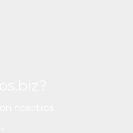
os.biz?
on nosotros
io.