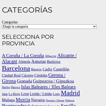
CATEGORÍAS
Categorías
SELECCIONA POR
PROVINCIA
Alicante /
A Coruña / La Coruña
Albacete
Alacant
Asturias
Badajoz
Almería
Barcelona
Cadiz
Castellón
Burgos
Gerona /
Córdoba
Ciudad Real
Cáceres
Girona
Granada
Guipuzcoa / Gipuzkoa
Islas Baleares / Illes Balears
Huesca
Huelva
Madrid
Lerida / Lleida
Leon
Jaen
La Rioja
Lugo
Murcia
Malaga
Navarra
Palencia
Ourense / Orense
Pontevedra
Sevilla