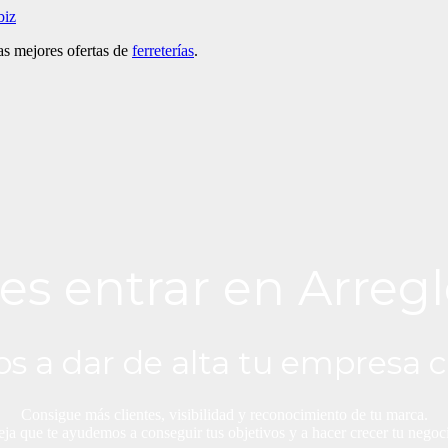
biz
as mejores ofertas de
ferreterías
.
es entrar en Arregl
s a dar de alta tu empresa c
Consigue más clientes, visibilidad y reconocimiento de tu marca.
ja que te ayudemos a conseguir tus objetivos y a hacer crecer tu negoc