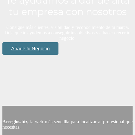
Te ayudamos a dar de alta
tu empresa con nosotros
Consigue más clientes, visibilidad y reconocimiento de tu marca.
Deja que te ayudemos a conseguir tus objetivos y a hacer crecer tu
negocio.
Añade tu Negocio
Arreglos.biz,
la web más sencillla para localizar al profesional que
necesitas.