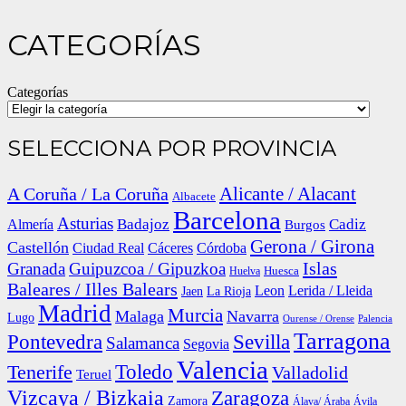
CATEGORÍAS
Categorías
SELECCIONA POR PROVINCIA
Alicante / Alacant
A Coruña / La Coruña
Albacete
Barcelona
Asturias
Cadiz
Badajoz
Almería
Burgos
Gerona / Girona
Castellón
Córdoba
Ciudad Real
Cáceres
Islas
Granada
Guipuzcoa / Gipuzkoa
Huesca
Huelva
Baleares / Illes Balears
Lerida / Lleida
Leon
Jaen
La Rioja
Madrid
Murcia
Malaga
Navarra
Lugo
Palencia
Ourense / Orense
Tarragona
Pontevedra
Sevilla
Salamanca
Segovia
Valencia
Toledo
Tenerife
Valladolid
Teruel
Vizcaya / Bizkaia
Zaragoza
Zamora
Álava/ Áraba
Ávila