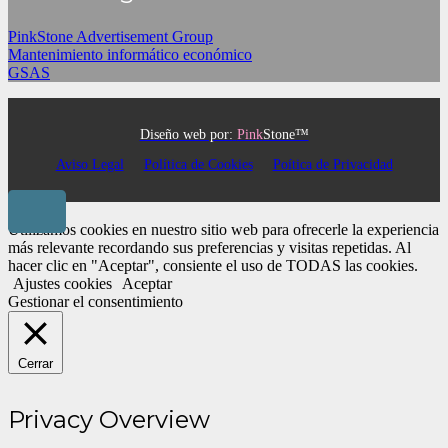
PinkStone Advertisement Group
Mantenimiento informático económico
GSAS
Diseño web por:
Pink
Stone™
Aviso Legal
Política de Cookies
Poítica de Privacidad
Utilizamos cookies en nuestro sitio web para ofrecerle la experiencia
más relevante recordando sus preferencias y visitas repetidas. Al
hacer clic en "Aceptar", consiente el uso de TODAS las cookies.
Ajustes cookies
Aceptar
Gestionar el consentimiento
Cerrar
Privacy Overview