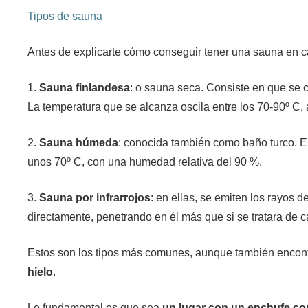
Tipos de sauna
Antes de explicarte cómo conseguir tener una sauna en ca
1.
Sauna finlandesa
: o sauna seca. Consiste en que se 
La temperatura que se alcanza oscila entre los 70-90º C
2.
Sauna húmeda
: conocida también como baño turco. El
unos 70º C, con una humedad relativa del 90 %.
3.
Sauna por infrarrojos
: en ellas, se emiten los rayos d
directamente, penetrando en él más que si se tratara de c
Estos son los tipos más comunes, aunque también encon
hielo
.
Lo fundamental es que sea
un lugar con un enchufe con